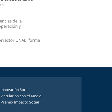
o.
encias de la
operación y
rorrector UNAB, forma